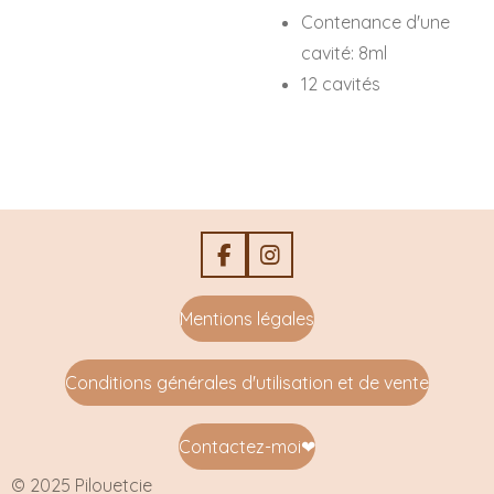
Contenance d'une
cavité: 8ml
12 cavités
F
I
a
n
c
s
Mentions légales
e
t
b
a
o
g
Conditions générales d'utilisation et de vente
o
r
k
a
m
Contactez-moi
❤
© 2025 Pilouetcie