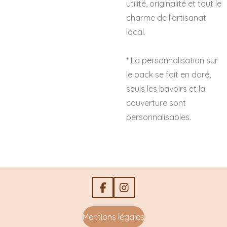
utilité, originalité et tout le
charme de l’artisanat
local.
* La personnalisation sur
le pack se fait en doré,
seuls les bavoirs et la
couverture sont
personnalisables.
F
I
a
n
c
s
Mentions légales
e
t