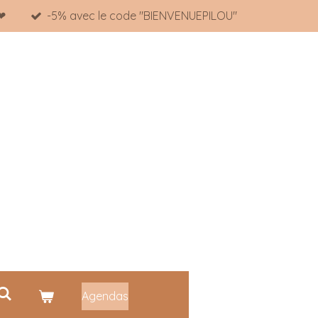
 ❤
-5% avec le code "BIENVENUEPILOU"
Agendas