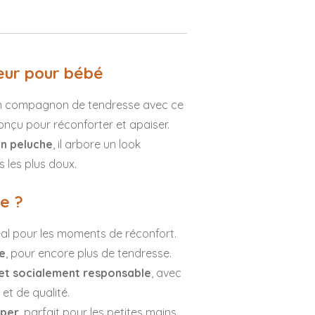
eur pour bébé
 un compagnon de tendresse avec ce
conçu pour réconforter et apaiser.
en peluche
, il arbore un look
s les plus doux.
e ?
déal pour les moments de réconfort.
he
, pour encore plus de tendresse.
 et socialement responsable
, avec
et de qualité.
aper
, parfait pour les petites mains