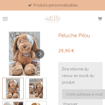
Produits personnalisables
Passer
au
contenu
principal
Peluche Pilou
29,90 €
Être informé du
retour en stock du
produit
Envoyer