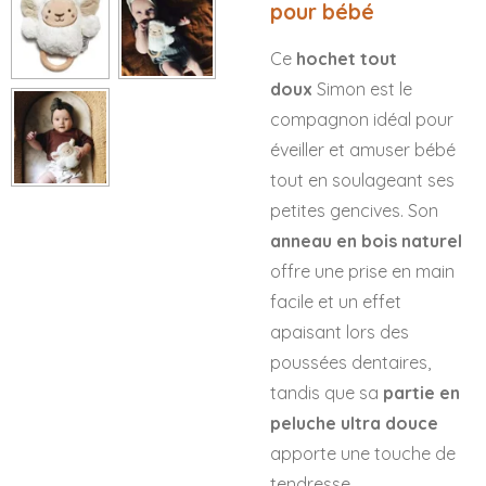
pour bébé
Ce
hochet tout
doux
Simon est le
compagnon idéal pour
éveiller et amuser bébé
tout en soulageant ses
petites gencives. Son
anneau en bois naturel
offre une prise en main
facile et un effet
apaisant lors des
poussées dentaires,
tandis que sa
partie en
peluche ultra douce
apporte une touche de
tendresse.