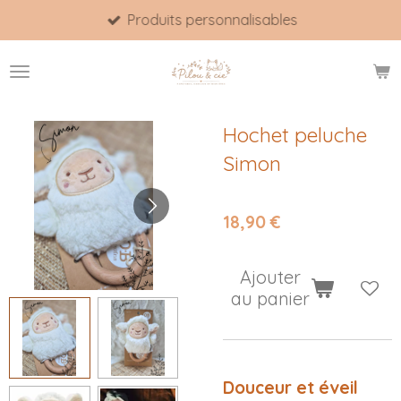
Produits personnalisables
Passer
au
contenu
principal
Hochet peluche
Simon
18,90 €
Ajouter
au panier
Douceur et éveil