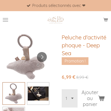
Produits sélectionnés avec ❤
Passer
au
contenu
principal
Peluche d'activité
phoque - Deep
Sea
Promotion !
6,99 €
8,99 €
Ajouter
au
panier