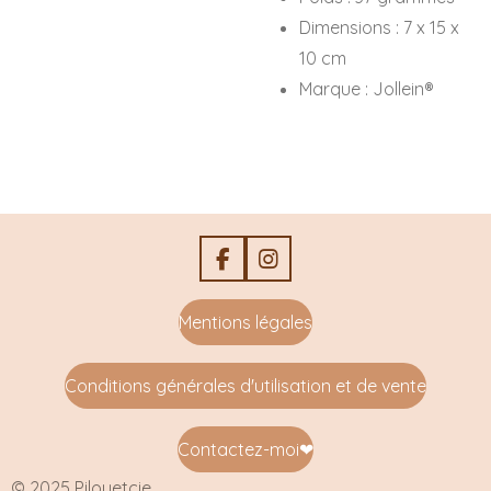
Dimensions : 7 x 15 x
10 cm
Marque : Jollein®
F
I
a
n
c
s
Mentions légales
e
t
b
a
o
g
Conditions générales d'utilisation et de vente
o
r
k
a
m
Contactez-moi
❤
© 2025 Pilouetcie