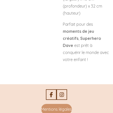
(profondeur) x 32 cm
(hauteur)
Parfait pour des
moments de jeu
créatifs
,
Superhero
Dave
est prêt à
conquérir le monde avec
votre enfant !
F
I
a
n
c
s
Mentions légales
e
t