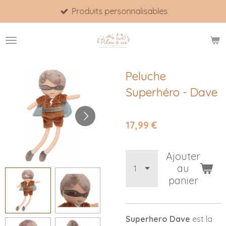
Produits personnalisables
Passer
au
contenu
principal
Peluche
Superhéro - Dave
17,99 €
Ajouter
au
panier
Superhero Dave
est la