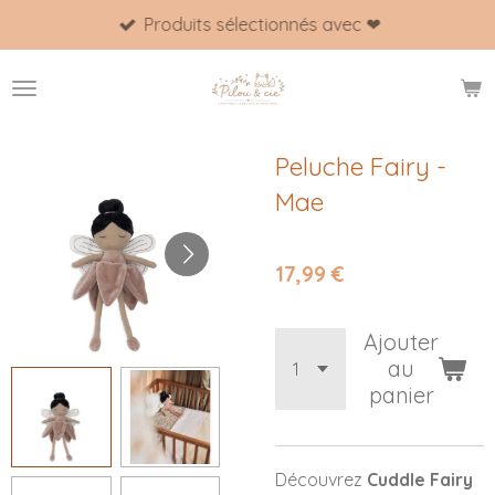
Produits sélectionnés avec ❤
Passer
au
contenu
principal
Peluche Fairy -
Mae
17,99 €
Ajouter
au
panier
Découvrez
Cuddle Fairy