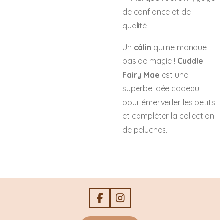
de confiance et de
qualité
Un
câlin
qui ne manque
pas de magie !
Cuddle
Fairy Mae
est une
superbe idée cadeau
pour émerveiller les petits
et compléter la collection
de peluches.
F
I
a
n