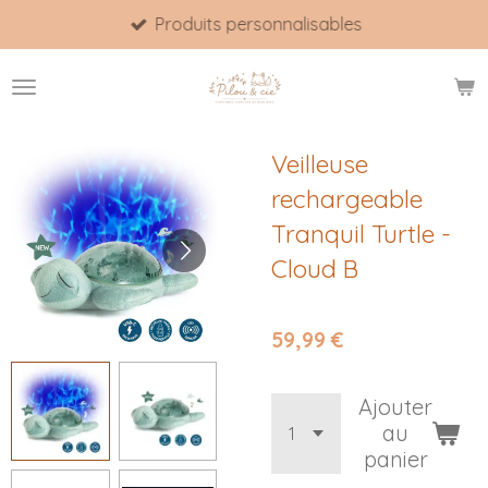
Produits personnalisables
Passer
au
contenu
principal
Veilleuse
rechargeable
Tranquil Turtle -
Cloud B
59,99 €
Ajouter
au
panier