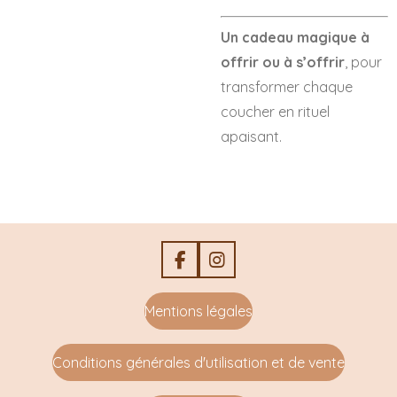
Un cadeau magique à
offrir ou à s’offrir
, pour
transformer chaque
coucher en rituel
apaisant.
F
I
a
n
c
s
Mentions légales
e
t
b
a
o
g
Conditions générales d'utilisation et de vente
o
r
k
a