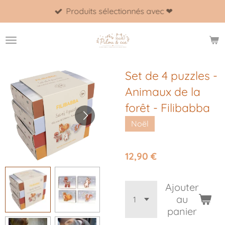
Produits sélectionnés avec ❤
Passer
au
contenu
principal
Set de 4 puzzles -
Animaux de la
forêt - Filibabba
Noël
12,90 €
Ajouter
au
panier