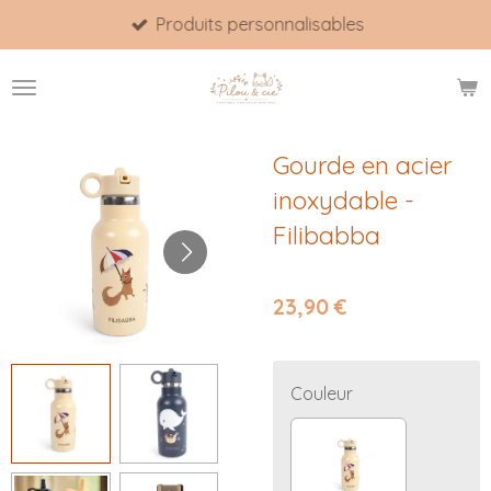
Produits personnalisables
Passer
au
contenu
principal
Gourde en acier
inoxydable -
Filibabba
23,90 €
Couleur