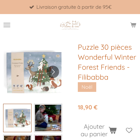
Livraison gratuite à partir de 95€
Passer
au
contenu
principal
Puzzle 30 pièces
Wonderful Winter
Forest Friends -
Filibabba
Noël
18,90 €
Ajouter
au panier