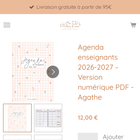
Livraison gratuite à partir de 95€
Passer
au
contenu
principal
Agenda
enseignants
2026-2027 –
Version
numérique PDF -
Agathe
12,00 €
Ajouter