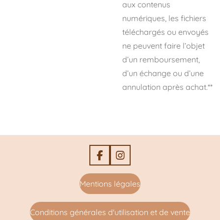
aux contenus
numériques, les fichiers
téléchargés ou envoyés
ne peuvent faire l’objet
d’un remboursement,
d’un échange ou d’une
annulation après achat.**
F
I
a
n
c
s
Mentions légales
e
t
b
a
o
g
Conditions générales d'utilisation et de vente
o
r