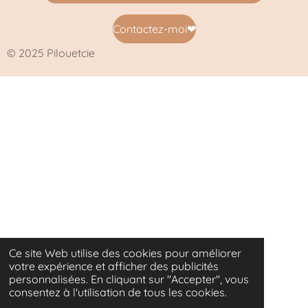
k
a
m
Contactez-moi
❤
© 2025 Pilouetcie
Ce site Web utilise des cookies pour améliorer
votre expérience et afficher des publicités
personnalisées. En cliquant sur "Accepter", vous
consentez à l'utilisation de tous les cookies.