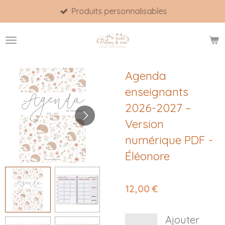
Produits personnalisables
Passer
au
contenu
principal
Agenda
enseignants
2026-2027 –
Version
numérique PDF -
Éléonore
12,00 €
Ajouter