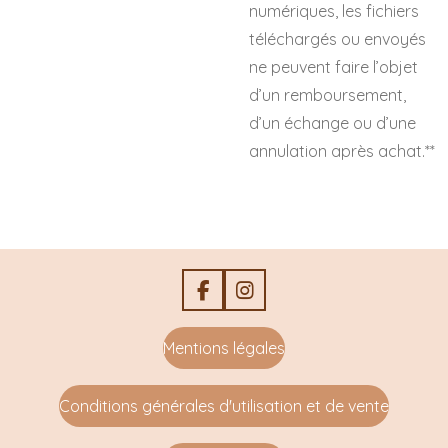
numériques, les fichiers
téléchargés ou envoyés
ne peuvent faire l’objet
d’un remboursement,
d’un échange ou d’une
annulation après achat.**
F
I
a
n
c
s
Mentions légales
e
t
b
a
o
g
Conditions générales d'utilisation et de vente
o
r
k
a