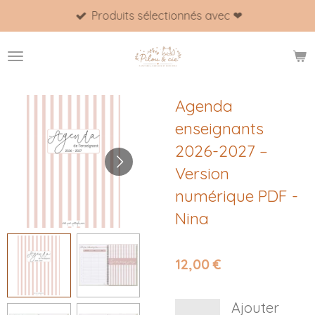
Produits sélectionnés avec ❤
Passer
au
contenu
principal
Agenda
enseignants
2026-2027 –
Version
numérique PDF -
Nina
12,00 €
Ajouter