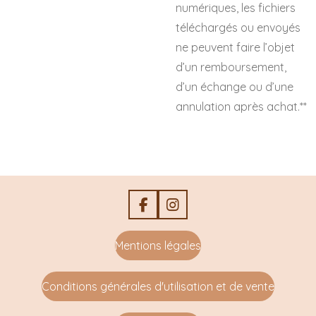
numériques, les fichiers
téléchargés ou envoyés
ne peuvent faire l’objet
d’un remboursement,
d’un échange ou d’une
annulation après achat.**
F
I
a
n
c
s
Mentions légales
e
t
b
a
o
g
Conditions générales d'utilisation et de vente
o
r
k
a